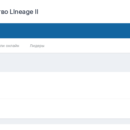
о LIneage II
ли онлайн
Лидеры