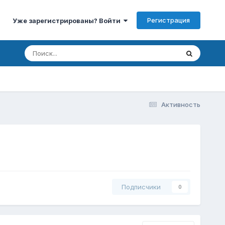
Регистрация
Уже зарегистрированы? Войти
Активность
Подписчики
0