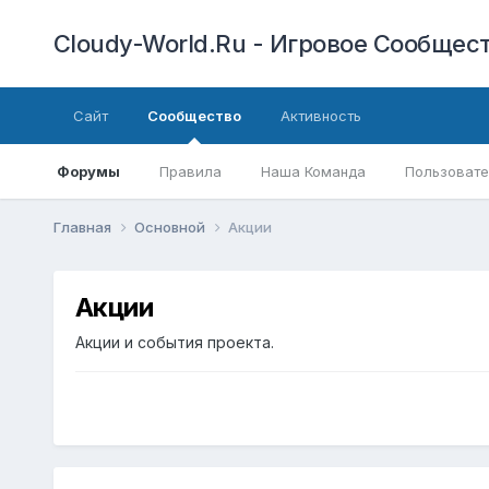
Cloudy-World.Ru - Игровое Сообществ
Сайт
Сообщество
Активность
Форумы
Правила
Наша Команда
Пользовате
Главная
Основной
Акции
Акции
Акции и события проекта.