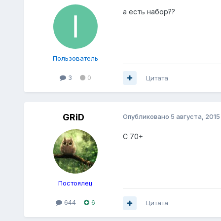
а есть набор??
Пользователь
3
0
Цитата
GRiD
Опубликовано
5 августа, 2015
C 70+
Постоялец
644
6
Цитата