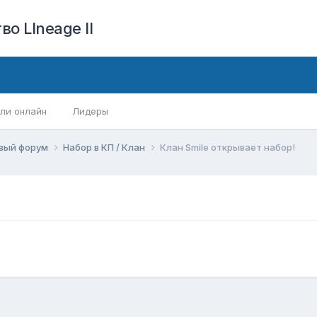
о LIneage II
ли онлайн
Лидеры
вый форум
Набор в КП / Клан
Клан Smile открывает набор!