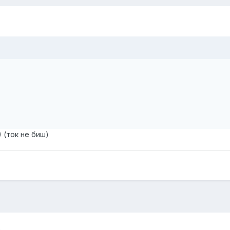
 (ток не биш)
6