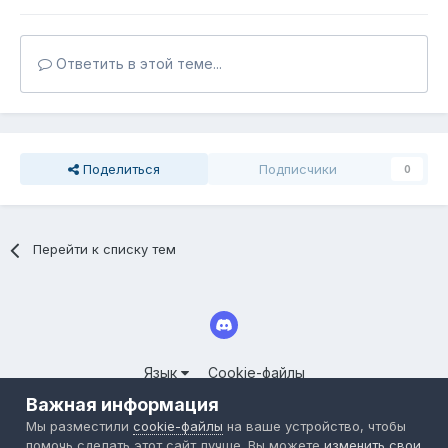
Ответить в этой теме...
Поделиться
Подписчики
0
Перейти к списку тем
Язык
Cookie-файлы
© 2025 СООБЩЕСТВО СЕРВЕРОВ LINEAGE II FORUM.CLOUDY-
Важная информация
WORLD.RU
Мы разместили
cookie-файлы
на ваше устройство, чтобы
Powered by Invision Community
помочь сделать этот сайт лучше. Вы можете
изменить свои