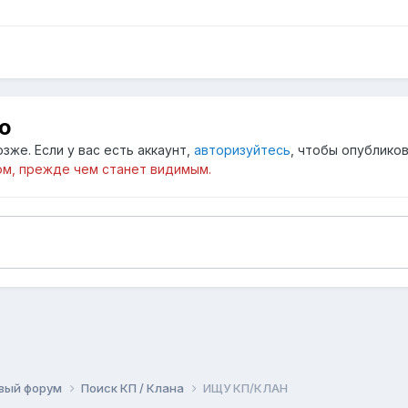
ю
зже. Если у вас есть аккаунт,
авторизуйтесь
, чтобы опубликов
м, прежде чем станет видимым.
вый форум
Поиск КП / Клана
ИЩУ КП/КЛАН