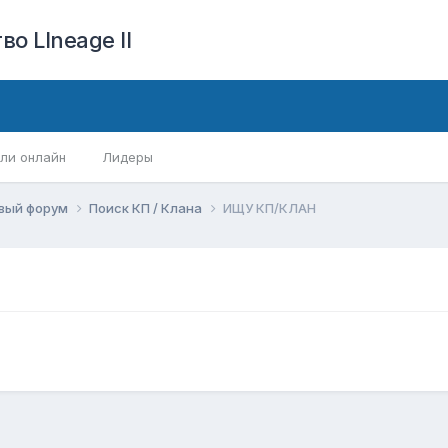
о LIneage II
ли онлайн
Лидеры
вый форум
Поиск КП / Клана
ИЩУ КП/КЛАН