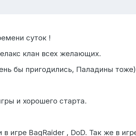
емени суток !
релакс клан всех желающих.
нь бы пригодились, Паладины тоже)
гры и хорошего старта.
в игре BagRaider , DoD. Так же в игр