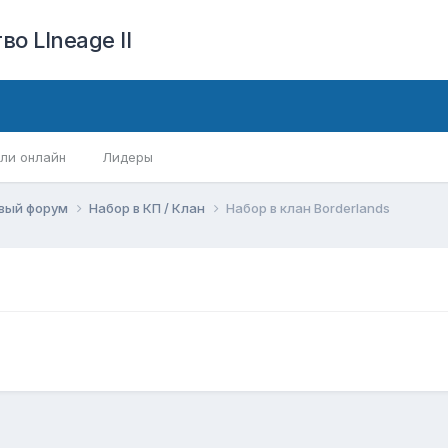
о LIneage II
ли онлайн
Лидеры
вый форум
Набор в КП / Клан
Набор в клан Borderlands