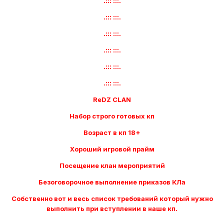
.::: :::.
.::: :::.
.::: :::.
.::: :::.
.::: :::.
.::: :::.
ReDZ CLAN
Набор строго готовых кп
Возраст в кп 18+
Хороший игровой прайм
Посещение клан мероприятий
Безоговорочное выполнение приказов КЛа
Собственно вот и весь список требований который нужно
выполнить при вступлении в наше кп.