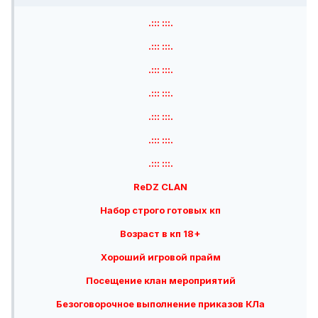
.::: :::.
.::: :::.
.::: :::.
.::: :::.
.::: :::.
.::: :::.
.::: :::.
ReDZ CLAN
Набор строго готовых кп
Возраст в кп 18+
Хороший игровой прайм
Посещение клан мероприятий
Безоговорочное выполнение приказов КЛа