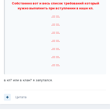
Собственно вот и весь список требований который
нужно выполнить при вступлении в наше кп.
.::: :::.
.::: :::.
.::: :::.
.::: :::.
.::: :::.
.::: :::.
.::: :::.
в кп? или в клан? я запутался.
Цитата