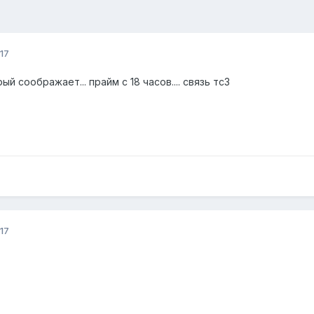
17
й соображает... прайм с 18 часов.... связь тс3
17