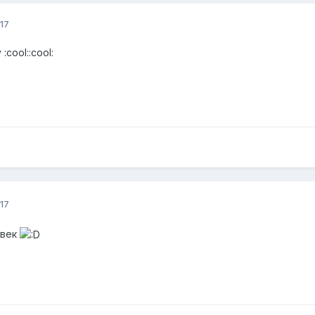
17
:cool::cool:
17
овек