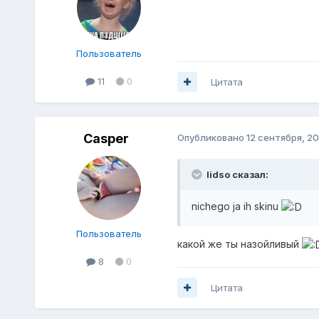
Пользователь
11
0
Цитата
Casper
Опубликовано
12 сентября, 20
lidso сказал:
nichego ja ih skinu
Пользователь
какой же ты назойливый
8
0
Цитата