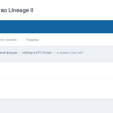
о LIneage II
ли онлайн
Лидеры
вый форум
Набор в КП / Клан
в лимит пак хил