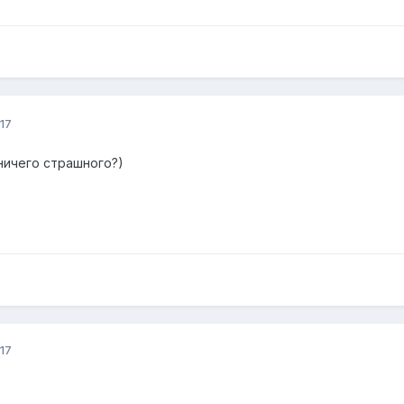
17
 ничего страшного?)
17