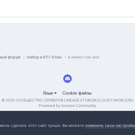
вый форум
Набор в КП / Клан
в лимит пак хил
Язык
Cookie-файлы
© 2025 СООБЩЕСТВО СЕРВЕРОВ LINEAGE II FORUM.CLOUDY-WORLD.RU
Powered by Invision Community
омочь сделать этот сайт лучше. Вы можете
изменить свои настройк