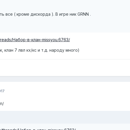
ть все ( кроме дискорда ). В игре ник GRNN .
/threads/Набор-в-клан-missyou.6763/
, клан 7 лвл кх/кс и т.д. народу много)
017
п/