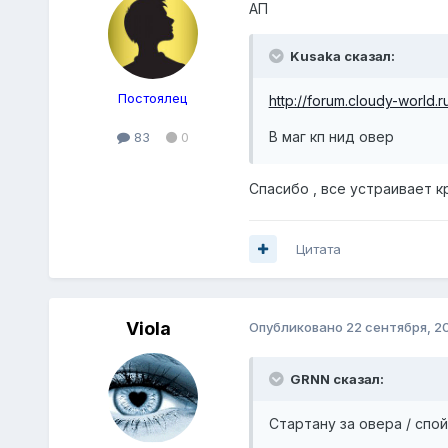
АП
Kusaka сказал:
Постоялец
http://forum.cloudy-world
В маг кп нид овер
83
0
Спасибо , все устраивает к
Цитата
Viola
Опубликовано
22 сентября, 2
GRNN сказал:
Стартану за овера / спойл