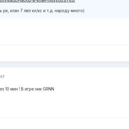
.ru/threads/Набор-в-клан-missyou.6763/
рк, клан 7 лвл кх/кс и т.д. народу много)
017
з 10 мин ! В игре ник GRNN