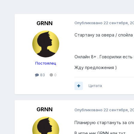
GRNN
Опубликовано
22 сентября, 2
Стартану за овера / спойла /
Онлайн 8+ . Говорилки есть 
Постоялец
Жду предложения )
83
0
Цитата
GRNN
Опубликовано
22 сентября, 2
Планирую стартануть за спой
В игре ник GRNN или тут .