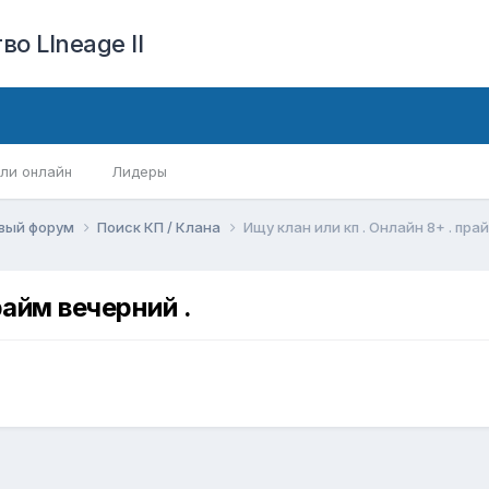
о LIneage II
ли онлайн
Лидеры
вый форум
Поиск КП / Клана
Ищу клан или кп . Онлайн 8+ . пра
райм вечерний .