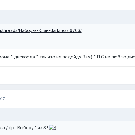
.ru/threads/Набор-в-Клан-darkness.6703/
роме " дискорда " так что не подойду Вам) " П.С не люблю дис
017
а / фр . Выберу 1 из 3 !