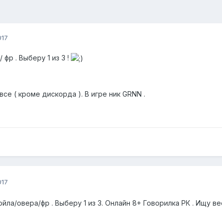
017
 фр . Выберу 1 из 3 !
все ( кроме дискорда ). В игре ник GRNN .
017
ла/овера/фр . Выберу 1 из 3. Онлайн 8+ Говорилка РК . Ищу вес