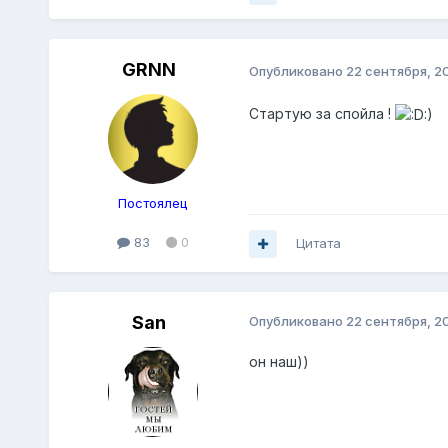
GRNN
Опубликовано
22 сентября, 2
Стартую за спойла !
:)
Постоялец
83
0
Цитата
San
Опубликовано
22 сентября, 2
он наш))