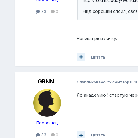
http://forum.cloudy-world
Нид хороший споил, связь 
83
0
Напиши рк в личку.
Цитата
GRNN
Опубликовано
22 сентября, 2
Лф академию ! стартую чере
Постоялец
83
0
Цитата