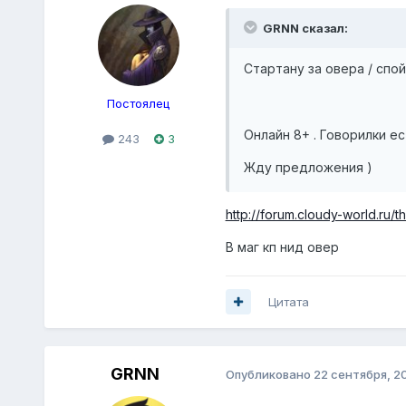
GRNN сказал:
Стартану за овера / спойл
Постоялец
Онлайн 8+ . Говорилки ес
243
3
Жду предложения )
http://forum.cloudy-world.ru
В маг кп нид овер
Цитата
GRNN
Опубликовано
22 сентября, 2