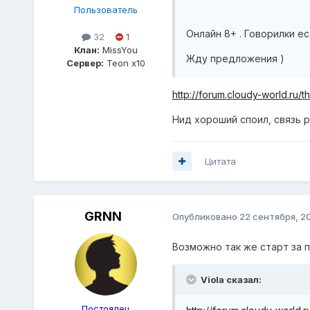
Пользователь
Онлайн 8+ . Говорилки ес
32
1
Клан:
MissYou
Жду предложения )
Сервер:
Teon x10
http://forum.cloudy-world.ru
Нид хороший споил, связь рк
Цитата
GRNN
Опубликовано
22 сентября, 2
Возможно так же старт за п
Viola сказал:
Постоялец