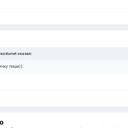
ezdunet
сказал:
ичку пиши)).
ю