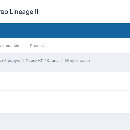
о LIneage II
ли онлайн
Лидеры
вый форум
Поиск КП / Клана
EЕ лф кп\клан