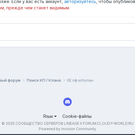
зже. Если у вас есть аккаунт,
авторизуйтесь
, чтобы опубликов
м, прежде чем станет видимым.
вый форум
Поиск КП / Клана
EЕ лф кп\клан
Язык
Cookie-файлы
© 2025 СООБЩЕСТВО СЕРВЕРОВ LINEAGE II FORUM.CLOUDY-WORLD.RU
Powered by Invision Community