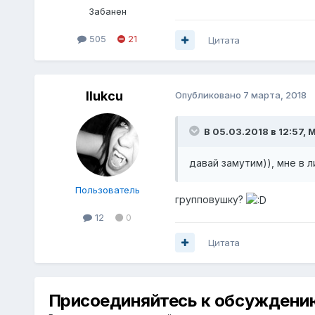
Забанен
505
21
Цитата
IIukcu
Опубликовано
7 марта, 2018
В 05.03.2018 в 12:57,
M
давай замутим)), мне в л
Пользователь
групповушку?
12
0
Цитата
Присоединяйтесь к обсуждени