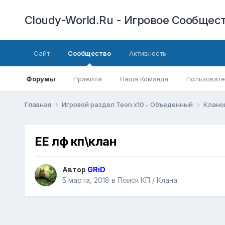
Cloudy-World.Ru - Игровое Сообществ
Сайт
Сообщество
Активность
Форумы
Правила
Наша Команда
Пользовате
Главная
Игровой раздел Teon x10 - Объеденный
Клано
EЕ лф кп\клан
Автор
GRiD
5 марта, 2018
в
Поиск КП / Клана