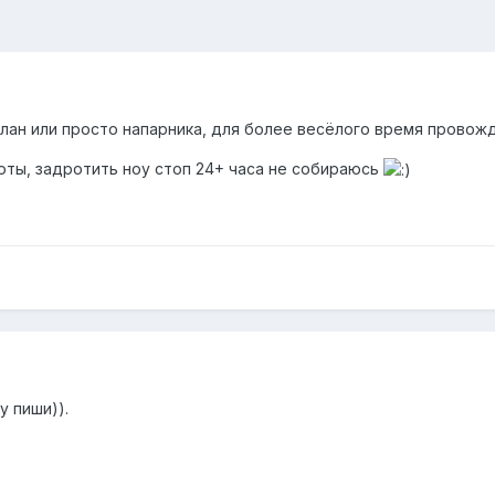
лан или просто напарника, для более весёлого время провожде
оты, задротить ноу стоп 24+ часа не собираюсь
у пиши)).