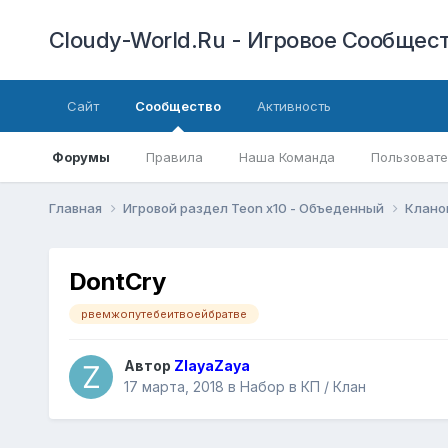
Cloudy-World.Ru - Игровое Сообществ
Сайт
Сообщество
Активность
Форумы
Правила
Наша Команда
Пользовате
Главная
Игровой раздел Teon x10 - Объеденный
Клано
DontCry
рвемжопутебеитвоейбратве
Автор
ZlayaZaya
17 марта, 2018
в
Набор в КП / Клан