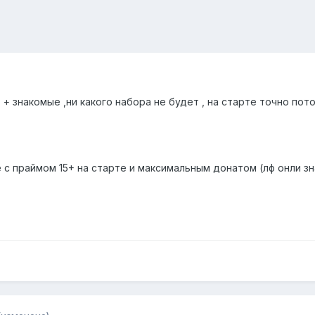
т + знакомые ,ни какого набора не будет , на старте точно пот
 с праймом 15+ на старте и максимальным донатом (лф онли з