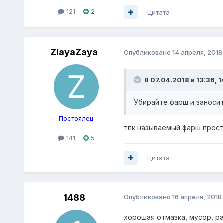
121
2
Цитата
ZlayaZaya
Опубликовано
14 апреля, 2018
В 07.04.2018 в 13:36,
1
Убирайте фарш и заноси
Постоялец
тпк называемый фарш просто
141
5
Цитата
1488
Опубликовано
16 апреля, 2018
хорошая отмазка, мусор, ра