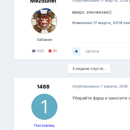
Mezdunet
Опубликовано
17 марта, 2018
вверх. злючкезае)).
Изменено
17 марта, 2018
пол
Забанен
505
21
Цитата
3 недели спустя...
1488
Опубликовано
7 апреля, 2018
Убирайте фарш и заносите
Постоялец