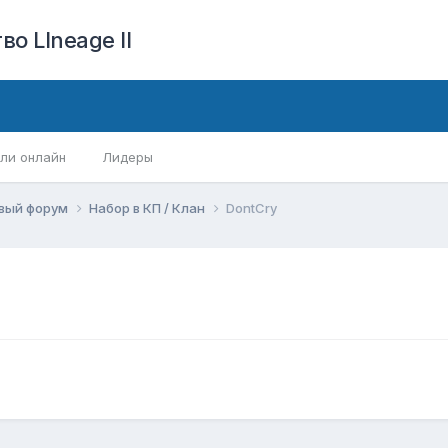
о LIneage II
ли онлайн
Лидеры
вый форум
Набор в КП / Клан
DontCry