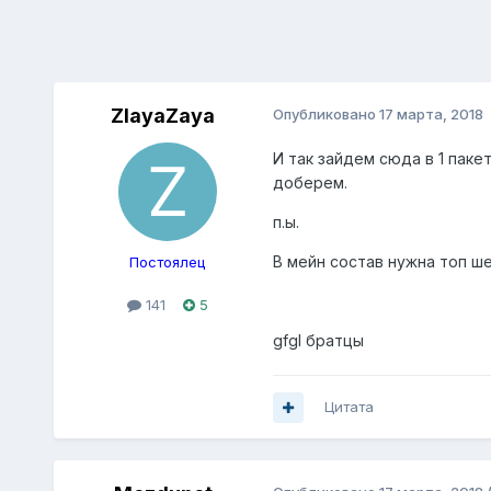
ZlayaZaya
Опубликовано
17 марта, 2018
И так зайдем сюда в 1 паке
доберем.
п.ы.
В мейн состав нужна топ ше
Постоялец
141
5
gfgl братцы
Цитата