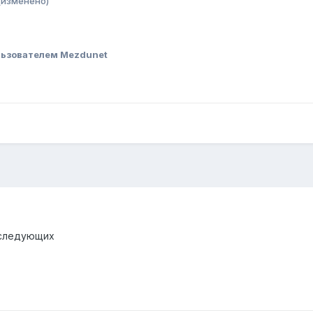
(изменено)
ьзователем Mezdunet
 следующих