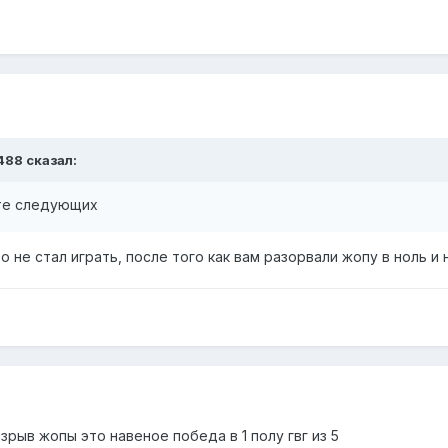
488
сказал:
те следующих
 не стал играть, после того как вам разорвали жопу в ноль 
зрыв жопы это навеное победа в 1 полу гвг из 5