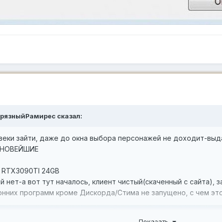
ГрязныйРамирес
сказал:
 веки зайти, даже до окна выбора персонажей не доходит-выд
а НОВЕЙШИЕ
e RTX3090TI 24GB
й нет-а вот тут началось, клиент чистый(скаченный с сайта), 
онних программ кроме Дискорда/Стима не запущено, с чем эт
Показать