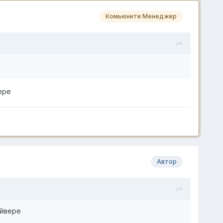
Комьюнити Менеджер
ере
Автор
айвере