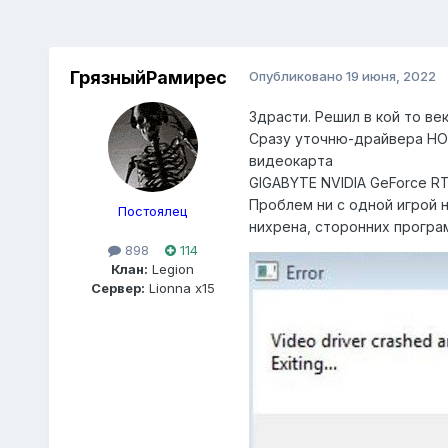
ГрязныйРамирес
Опубликовано
19 июня, 2022
Здрасти. Решил в кой то в
Сразу уточню-драйвера Н
видеокарта
GIGABYTE NVIDIA GeForce R
Проблем ни с одной игрой н
Постоялец
нихрена, сторонних програ
898
114
Клан:
Legion
Сервер:
Lionna x15