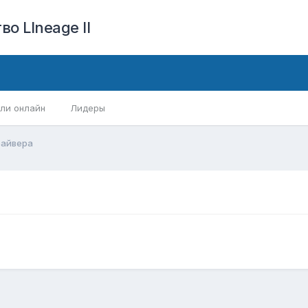
о LIneage II
ли онлайн
Лидеры
райвера