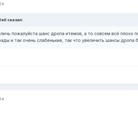
24
Dell
сказал:
личь пожалуйста шанс дропа итемов, а то совсем всё плохо по
рады и так очень слабенькие, так что увеличить шансы дропа 
24