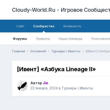
Cloudy-World.Ru - Игровое Сообществ
Сайт
Сообщество
Активность
Форумы
Правила
Наша Команда
Пользовате
Главная
Основной
Турниры \ Ивенты
[Ивент] «Азбука
[Ивент] «Азбука Lineage II»
Автор
Jie
22 января, 2024
в
Турниры \ Ивенты