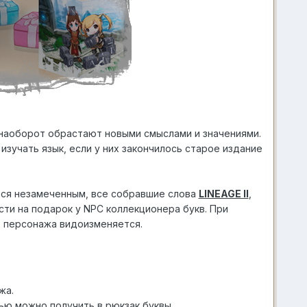
 наоборот обрастают новыми смыслами и значениями.
изучать язык, если у них закончилось старое издание
ется незамеченным, все собравшие слова
LINEAGE II
,
ти на подарок у NPC коллекционера букв. При
е персонажа видоизменяется.
жа.
ью можно получить в рюкзак буквы.