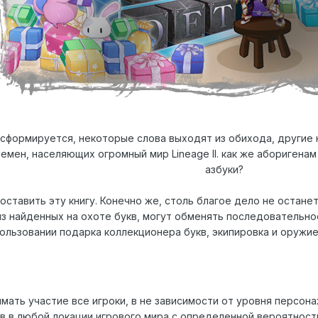
сформируется, некоторые слова выходят из обихода, другие
емен, населяющих огромный мир Lineage II. как же аборигенам 
азбуки?
ставить эту книгу. Конечно же, столь благое дело не остан
з найденных на охоте букв, могут обменять последовательнос
ользовании подарка коллекционера букв, экипировка и оружи
мать участие все игроки, в не зависимости от уровня персона
в в любой локации игрового мира с определенной вероятност