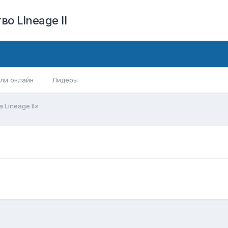
о LIneage II
ли онлайн
Лидеры
 Lineage II»