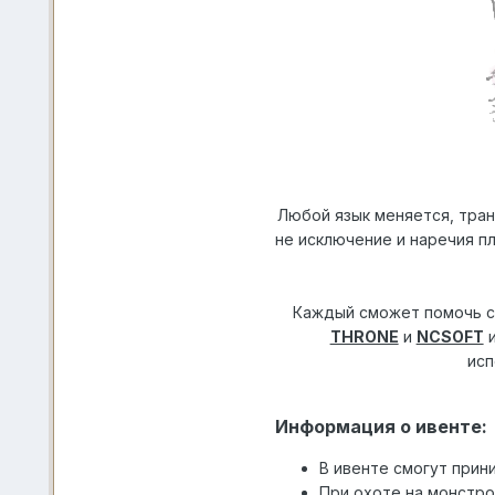
Любой язык меняется, тран
не исключение и наречия пл
Каждый сможет помочь со
THRONE
и
NCSOFT
и
исп
Информация о ивенте:
В ивенте смогут прини
При охоте на монстро