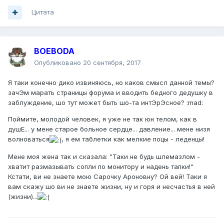
Цитата
BOEBODA
Опубликовано
20 сентября, 2017
Я таки конечно дико извиняюсь, но каков смысл данной темы?
зачЭм марать страницы форума и вводить бедного дедушку в
заблуждение, шо тут может быть шо-та интЭрЭсное? :mad:
Поймите, молодой человек, я уже не так юн телом, как в
душЕ... у мене старое больное сердце... давление... мене низя
волноваться
, я ем таблетки как мелкие поцы - леденцы!
Мене моя жена так и сказала: "Таки не будь шлемазлом -
хватит размазывать сопли по монитору и надень тапки!"
Кстати, ви не знаете мою Сарочку Ароновну? Ой вей! Таки я
вам скажу шо ви не знаете жизни, ну и горя и несчастья в ней
(жизни)...