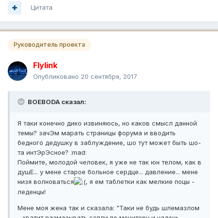
Цитата
Руководитель проекта
Flylink
Опубликовано
20 сентября, 2017
BOEBODA сказал:
Я таки конечно дико извиняюсь, но каков смысл данной
темы? зачЭм марать страницы форума и вводить
бедного дедушку в заблуждение, шо тут может быть шо-
та интЭрЭсное? :mad:
Поймите, молодой человек, я уже не так юн телом, как в
душЕ... у мене старое больное сердце... давление... мене
низя волноваться
, я ем таблетки как мелкие поцы -
леденцы!
Мене моя жена так и сказала: "Таки не будь шлемазлом
- хватит размазывать сопли по монитору и надень