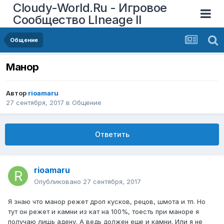
Cloudy-World.Ru - Игровое
Сообщество LIneage II
Общение
Манор
Автор
rioamaru
27 сентября, 2017
в
Общение
Ответить
rioamaru
Опубликовано
27 сентября, 2017
Я знаю что манор режет дроп кусков, рецов, шмота и тп. Но
тут он режет и камни из кат на 100%, тоесть при маноре я
получаю лишь адену. А ведь должен еще и камни. Или я не