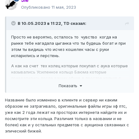
Опубликовано
11 мая, 2023
В 10.05.2023 в 11:22,
TD
сказал:
Просто не вероятно, осталось то чувство когда на
рынке тебе нагадала цыганка что ты будешь богат и при
этом ты видишь что исчез кошелек часы с руки
испарились и перстень.
А как на счет тех колец которые покупал с аука которые
назывались Усиленное кольцо Баюма которые
превратились после ваших обнов в простое кольцо с
надписью Аукцион ???? Надо будет посмотреть на чарах,
Показать
не превратились ли серьги Бессмертного Закена в
простые ....
Название было изменено в клиенте и сервер ни каким
образом не затрагивало, оригинальные файлы игры хф птс,
уже как 2 года лежат на просторах интернета найдите их и
посмотрите эти кольца. Различия только в названии и не
более) как и у остальных предметов с аукциона связанных с
эпический бижей.