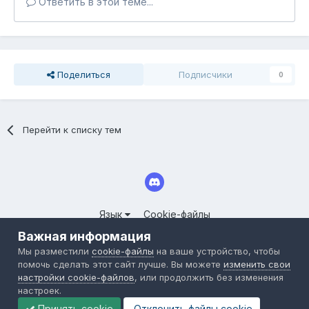
Ответить в этой теме...
Поделиться
Подписчики
0
Перейти к списку тем
Язык
Cookie-файлы
© 2025 СООБЩЕСТВО СЕРВЕРОВ LINEAGE II FORUM.CLOUDY-
Важная информация
WORLD.RU
Мы разместили
cookie-файлы
на ваше устройство, чтобы
Powered by Invision Community
помочь сделать этот сайт лучше. Вы можете
изменить свои
настройки cookie-файлов
, или продолжить без изменения
настроек.
Принять cookie
Отклонить файлы сookie