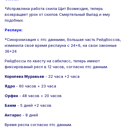
*Исправлена работа скила Щит Возмездия, теперь
возвращает урон от скилов Смертельный Выпад и ему
подобных.
Респаун:
*Синхронизация с птс данными, большая часть Рейдбоссов,
изменила своё время респауна с 24+6, на свои законные
36+24
Рейдбоссы по квесту на сабкласс, теперь имеют
фиксированый респ в 12 часов, согласно птс данным.
Королева Муравьев
- 22 часа +2 часа
Ядро
- 60 часов + 23 часа
Орфен
- 48 часов + 20 часов
Баюм
- 5 дней +2 часов
Антарас
- 8 дней
Время респа согласно птс данным.