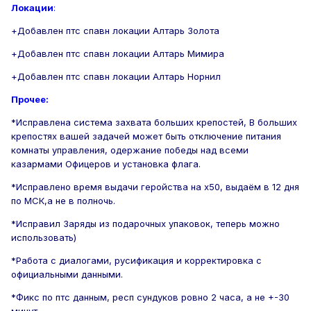
Локации
:
+Добавлен птс спавн локации Алтарь Золота
+Добавлен птс спавн локации Алтарь Мимира
+Добавлен птс спавн локации Алтарь Норнил
Прочее:
*Исправлена система захвата больших крепостей, В больших
крепостях вашей задачей может быть отключение питания
комнаты управления, одержание победы над всеми
казармами Офицеров и установка флага.
*Исправлено время выдачи геройства на х50, выдаём в 12 дня
по МСК,а не в полночь.
*Исправил Заряды из подарочных упаковок, теперь можно
использовать)
*Работа с диалогами, русификация и корректировка с
официальными данными.
*Фикс по птс данным, респ сундуков ровно 2 часа, а не +-30
минут.