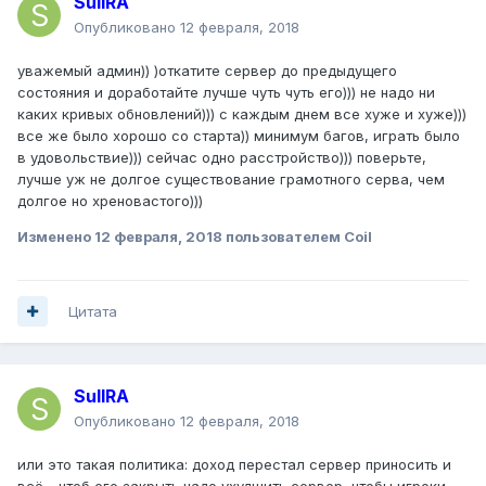
SuIIRA
Опубликовано
12 февраля, 2018
уважемый админ)) )откатите сервер до предыдущего
состояния и доработайте лучше чуть чуть его))) не надо ни
каких кривых обновлений))) с каждым днем все хуже и хуже)))
все же было хорошо со старта)) минимум багов, играть было
в удовольствие))) сейчас одно расстройство))) поверьте,
лучше уж не долгое существование грамотного серва, чем
долгое но хреновастого)))
Изменено
12 февраля, 2018
пользователем Coil
Цитата
SuIIRA
Опубликовано
12 февраля, 2018
или это такая политика: доход перестал сервер приносить и
всё - чтоб его закрыть надо ухудшить сервер, чтобы игроки