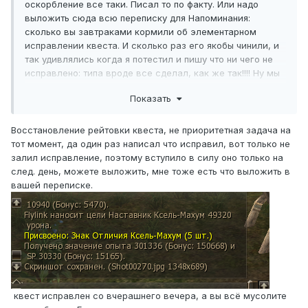
оскорбление все таки. Писал то по факту. Или надо
выложить сюда всю переписку для Напоминания:
сколько вы завтраками кормили об элементарном
исправлении квеста. И сколько раз его якобы чинили, и
так удивлялись когда я потестил и пишу что ни чего не
исправлено: типа вроде все сделал, как же так!!!! Ну мы
же взрослые люди все таки. Ну сделайте хоть что то
Показать
нормальное из того что просят, ну играть же поймите
невозможно. Хоть квест исправьте о котором прошу,
чтобы было хоть чем то заняться. Эпики багнутые,
Восстановление рейтовки квеста, не приоритетная задача на
квесты не все работают должным образом. Что делать
тот момент, да один раз написал что исправил, вот только не
то нам прикажете? И почему вы обновы не тестите перед
залил исправление, поэтому вступило в силу оно только на
заливкой? Просто данная обнова затронула все на этом
след. день, можете выложить, мне тоже есть что выложить в
сервере, а не те 15% о которых вы писали. И баюма
вашей переписке.
поправьте, народ хочет на баюма а не может. Вообще за
такие кривые обновы, за простой по игре, ожидание
исправлений - положена какая нить компенсация. Может
подумаете об этом?
квест исправлен со вчерашнего вечера, а вы всё мусолите