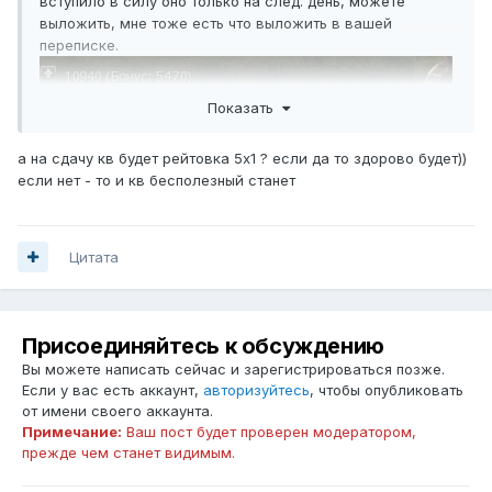
вступило в силу оно только на след. день, можете
выложить, мне тоже есть что выложить в вашей
переписке.
Показать
а на сдачу кв будет рейтовка 5х1 ? если да то здорово будет))
если нет - то и кв бесполезный станет
квест исправлен со вчерашнего вечера, а вы всё
мусолите эту проблему. Если вы готовы подождать с
Цитата
пару месяцев, в таком случае могу потестировать
поиграть, но тогда каких дополнительных исправлений
не ждите.
Работа квестов не должным образом это количество
Присоединяйтесь к обсуждению
выпадаемых квест предметов? Так как каких сообщений
Вы можете написать сейчас и зарегистрироваться позже.
по проблемам в квестах я не вижу.
Если у вас есть аккаунт,
авторизуйтесь
, чтобы опубликовать
Баюм уже поправлен, после рестарта будет всё ровно.
от имени своего аккаунта.
Примечание:
Ваш пост будет проверен модератором,
прежде чем станет видимым.