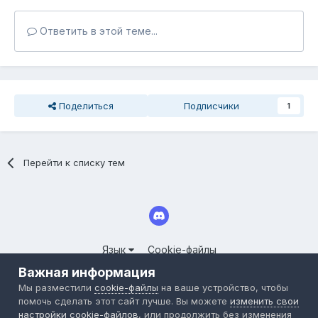
Ответить в этой теме...
Поделиться
Подписчики
1
Перейти к списку тем
Язык
Cookie-файлы
© 2025 СООБЩЕСТВО СЕРВЕРОВ LINEAGE II FORUM.CLOUDY-
Важная информация
WORLD.RU
Мы разместили
cookie-файлы
на ваше устройство, чтобы
Powered by Invision Community
помочь сделать этот сайт лучше. Вы можете
изменить свои
настройки cookie-файлов
, или продолжить без изменения