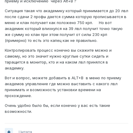
приему и исключению через Alt+B ?
Ситуация такая что академику который принимается до 20 лвл
после сдачи 2 профы дается сумма которую прописывается в
меню и клан получает как положено 750 крп. Но вот
академик который впихнулся на 39 лвл получит точно такую
же сумму но клан при этом получит от силы 230 крп
(примерно) то есть это капец как не правильно.
Контролировать процесс конечно вы скажите можно и
самому, но это значит нужно круглые сутки сидеть и
таращится в монитор, кто и на каком лвл принялся в
академку.
Вот и вопрос, можете добавить в ALT+B в меню по приему
академов управление где можно выставить с какого лвл
принимать и возможность установки времени на
прохождение.
Очень удобно было бы, если конечно у вас есть такие
возможности.
Цитата