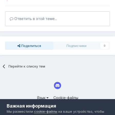
Ответить в этой теме...
Поделиться
Подписчики
0
Перейти к списку тем
Язык
Cookie-файлы
© 2025 СООБЩЕСТВО СЕРВЕРОВ LINEAGE II FORUM.CLOUDY-
Важная информация
WORLD.RU
Мы разместили
cookie-файлы
на ваше устройство, чтобы
Powered by Invision Community