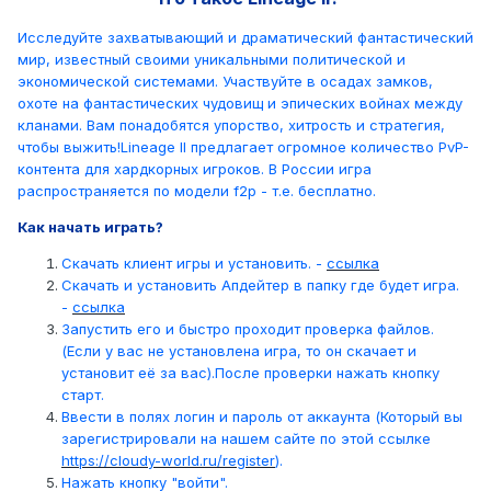
Исследуйте захватывающий и драматический фантастический
мир, известный своими уникальными политической и
экономической системами. Участвуйте в осадах замков,
охоте на фантастических чудовищ и эпических войнах между
кланами. Вам понадобятся упорство, хитрость и стратегия,
чтобы выжить!Lineage II предлагает огромное количество PvP-
контента для хардкорных игроков. В России игра
распространяется по модели f2p - т.е. бесплатно.
Как начать играть?
Скачать клиент игры и установить. -
ссылка
Скачать и установить Апдейтер в папку где будет игра.
-
ссылка
Запустить его и быстро проходит проверка файлов.
(Если у вас не установлена игра, то он скачает и
установит её за вас).После проверки нажать кнопку
старт.
Ввести в полях логин и пароль от аккаунта (Который вы
зарегистрировали на нашем сайте по этой ссылке
https://cloudy-world.ru/register
).
Нажать кнопку "войти".