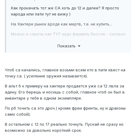
Как прокачать тот же СА хоть до 12 и далее? Я просто
народа или пати тут не вижу )
На Хантере рынок вроде как мертв, т.е. не купить...
Можно и советы как ТУТ надо фармить боссов - сколько
окон хватит и кого качать? Советы плизз с +4 и выше
Показать
шмотом не давайте - почему? - отвечаю встречным
- где без этого шмота получить такой шмот? )
Вдруг тут все можно делать и в соло (кем?) благодаря
бафам...
Чтоб са качались, главное возьми всем кто в пати квест на
точку са. ( усиление оружия называется).
В альт б к примеру на хантере продается уже са 12 лвла за
адену. Его берешь и носишь с собой, главное чтоб он был в
инвентаре у тебя в одном экземпляре.
По рб точить са это дроч.( кроме фреи фринты, ну и драконы
само собой).
В остальном с 12 по 17 реально точнуть. Пускай не сразу но
возможно за довольно короткий срок.