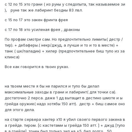
с 12 по 15 это грани ( из руны у следопыта, так называемое зи
), руне так же лабиринт бездны 83 лвл.
с 15 по 17 это закен фринта фрея
с 17 по 18 это усиленая фрея , драконы
По профам смотри сам. Но предпочтительно лимиты( дестр /
тир). + дебаферы.( некр/джуд, а лучше и то и то в месте) +
танк ( шк/паладин) + хилер (предпочтительнее биш тупо из за
клинса)
Все как говорится в твоих руках.
на твоем месте я бы не парился и тупо бы делал
максимальные заходы в грани и лабиринт( для точки са).
достаточно 2 перса. даже 1 дд вытащит в дестино шмоте и ы
грейда оружие( надо хотябы 150 атт). дестр + биш самое оно
для этого дела.
на старте сервера хантер х10 я убил своего первого закена в
а грейде. тиром. [с кастетами ы грейда 150 атт. ] + джуд [тупо
в а грейде]. точен был только зил на +5. бил долго ...50