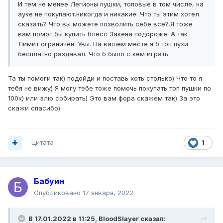
И тем не менее Легионы пушки, топовые в том числе, на
ауке не покупают.никогда и никакие. Что ты этим хотел
сказать? Что вы можете позволить себе все?.Я тоже
вам помог бы купить блесс Закена подороже. А так
Лимит ограничен. Увы. На вашем месте я б топ пухи
бесплатно раздавал. Что б было с кем играть.
Та ты помоги так) подойди и поставь хоть столько) Что то я
тебя не вижу) Я могу тебе тоже помочь покупать топ пушки по
100к) или элю собирать) Это вам фора скажем так) За это
скажи спасибо)
Цитата
1
Бабуин
Опубликовано
17 января, 2022
В 17.01.2022 в 11:25,
BloodSlayer
сказал: