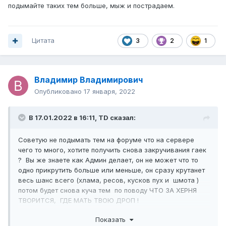
подымайте таких тем больше, мыж и пострадаем.
Цитата
3
2
1
Владимир Владимирович
Опубликовано
17 января, 2022
В 17.01.2022 в 16:11,
TD
сказал:
Советую не подымать тем на форуме что на сервере
чего то много, хотите получить снова закручивания гаек
? Вы же знаете как Админ делает, он не может что то
одно прикрутить больше или меньше, он сразу крутанет
весь шанс всего (хлама, ресов, кусков пух и шмота )
потом будет снова куча тем по поводу ЧТО ЗА ХЕРНЯ
ТВОРИТСЯ, ГДЕ МАТЬ ТВОЮ ДРОП !
А по поводу аука так Турбо прав, кто успел тот молодец,
Показать