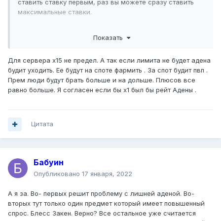
ставить ставку первым, раз вы можете сразу ставить
максимальные ставки.
На этом, в принципе, игра и завязана, кто быстрее тот и
Показать
молодец.
Для сервера х15 не предел. А так если лимита не будет адена
будит уходить. Ее будут на споте фармить . За спот будит пвп .
Прем люди будут брать больше и на дольше. Плюсов все
равно больше. Я согласен если бы х1 был бы рейт Адены .
Цитата
Бабуин
Опубликовано
17 января, 2022
А я за. Во- первых решит проблему с лишней аденой. Во-
вторых тут только один предмет который имеет повышенный
спрос. Блесс Закен. Верно? Все остальное уже считается