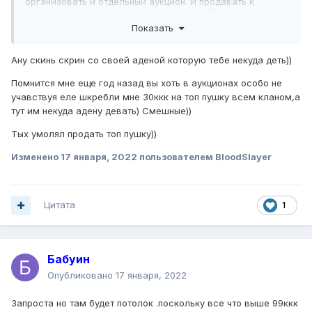
организовать и отдельный аукцион. И продавать к
примеру за тугрики. Один тугрик 50ккк
Показать
Ану скинь скрин со своей аденой которую тебе некуда деть))
Помнится мне еще год назад вы хоть в аукционах особо не
учавствуя еле шкребли мне 30ккк на топ пушку всем кланом,а
тут им некуда адену девать) Смешные))
Тых умолял продать топ пушку))
Изменено
17 января, 2022
пользователем BloodSlayer
Цитата
1
Бабуин
Опубликовано
17 января, 2022
Запроста но там будет потолок .поскольку все что выше 99ккк