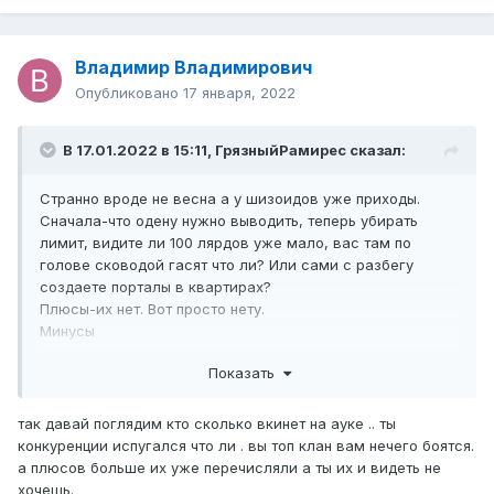
Владимир Владимирович
Опубликовано
17 января, 2022
В 17.01.2022 в 15:11,
ГрязныйРамирес
сказал:
Странно вроде не весна а у шизоидов уже приходы.
Сначала-что одену нужно выводить, теперь убирать
лимит, видите ли 100 лярдов уже мало, вас там по
голове сководой гасят что ли? Или сами с разбегу
создаете порталы в квартирах?
Плюсы-их нет. Вот просто нету.
Минусы
1)Нытье то что адены много-будет неактуально, админ
Показать
наш добросовестно борется с выводом(ага, продуктивно
прям-что 100 лярдов мало, лимит надо убирать,
ХАХАХАХАХААХХАХАХАХААХ :D)
так давай поглядим кто сколько вкинет на ауке .. ты
2)Нытье что снова те кто живет на боте будет принимать
конкуренции испугался что ли . вы топ клан вам нечего боятся.
более своевременный оборот, начнется старая песня о
а плюсов больше их уже перечисляли а ты их и видеть не
главном-что Легион всех душыт, Легион унижает,
хочешь.