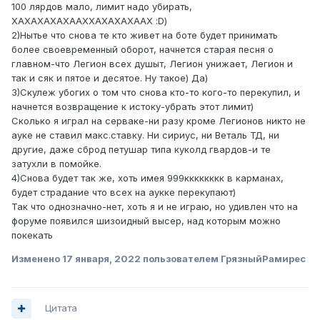
100 лярдов мало, лимит надо убирать,
ХАХАХАХАХААХХАХАХАХААХ :D)
2)Нытье что снова те кто живет на боте будет принимать
более своевременный оборот, начнется старая песня о
главном-что Легион всех душыт, Легион унижает, Легион и
так и сяк и пятое и десятое. Ну такое) Да)
3)Скулеж убогих о том что снова кто-то кого-то перекупил, и
начнется возвращение к истоку-убрать этот лимит)
Сколько я играл на серваке-ни разу кроме Легионов никто не
ауке не ставил макс.ставку. Ни сириус, ни Веталь ТД, ни
другие, даже сброд петушар типа куколд гвардов-и те
затухли в помойке.
4)Снова будет так же, хоть имея 999кккккккк в карманах,
будет страдание что всех на аукке перекупают)
Так что однозначно-нет, хоть я и не играю, но удивлен что на
форуме появился шизоидный высер, над которым можно
покекать
Изменено
17 января, 2022
пользователем ГрязныйРамирес
Цитата