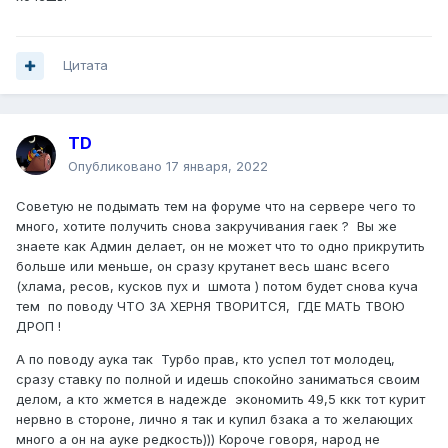
Легион и так и сяк и пятое и десятое. Ну такое) Да)
3)Скулеж убогих о том что снова кто-то кого-то
перекупил, и начнется возвращение к истоку-убрать этот
Цитата
лимит)
Сколько я играл на серваке-ни разу кроме Легионов
никто не ауке не ставил макс.ставку. Ни сириус, ни
Веталь ТД, ни другие, даже сброд петушар типа куколд
TD
гвардов-и те затухли в помойке.
Опубликовано
17 января, 2022
4)Снова будет так же, хоть имея 999кккккккк в
карманах, будет страдание что всех на аукке
Советую не подымать тем на форуме что на сервере чего то
перекупают)
много, хотите получить снова закручивания гаек ? Вы же
Так что однозначно-нет, хоть я и не играю, но удивлен
знаете как Админ делает, он не может что то одно прикрутить
что на форуме появился шизоидный высер, над которым
больше или меньше, он сразу крутанет весь шанс всего
можно покекать
(хлама, ресов, кусков пух и шмота ) потом будет снова куча
тем по поводу ЧТО ЗА ХЕРНЯ ТВОРИТСЯ, ГДЕ МАТЬ ТВОЮ
ДРОП !
А по поводу аука так Турбо прав, кто успел тот молодец,
сразу ставку по полной и идешь спокойно заниматься своим
делом, а кто жмется в надежде экономить 49,5 ккк тот курит
нервно в стороне, лично я так и купил бзака а то желающих
много а он на ауке редкость))) Короче говоря, народ не