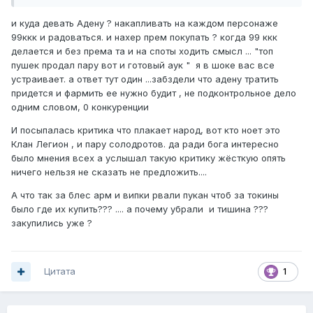
сразу ставку по полной и идешь спокойно заниматься
своим делом, а кто жмется в надежде экономить 49,5
и куда девать Адену ? накапливать на каждом персонаже
ккк тот курит нервно в стороне, лично я так и купил
99ккк и радоваться. и нахер прем покупать ? когда 99 ккк
бзака а то желающих много а он на ауке редкость)))
делается и без према та и на споты ходить смысл ... "топ
Короче говоря, народ не подымайте таких тем больше,
пушек продал пару вот и готовый аук " я в шоке вас все
мыж и пострадаем.
устраивает. а ответ тут один ...забздели что адену тратить
придется и фармить ее нужно будит , не подконтрольное дело
одним словом, 0 конкуренции
И посыпалась критика что плакает народ, вот кто ноет это
Клан Легион , и пару солодротов. да ради бога интересно
было мнения всех а услышал такую критику жёсткую опять
ничего нельзя не сказать не предложить....
А что так за блес арм и випки рвали пукан чтоб за токины
было где их купить??? .... а почему убрали и тишина ???
закупились уже ?
Цитата
1