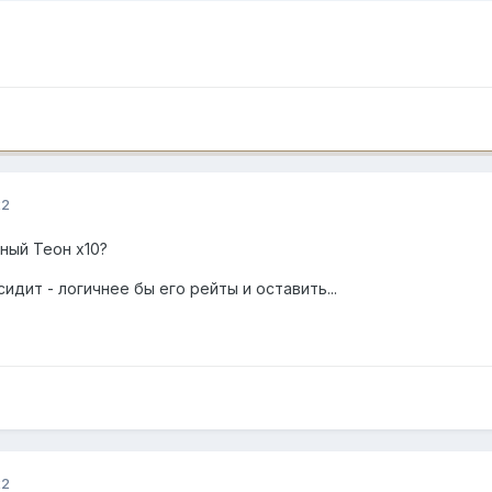
22
ный Теон х10?
идит - логичнее бы его рейты и оставить...
22