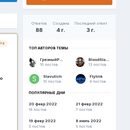
Ответов
Создана
Последний ответ
88
4 г.
3 г.
та
ТОП АВТОРОВ ТЕМЫ
ГрязныйРамирес
BloodSlayer
15 постов
13 постов
Slavutich
Flylink
ию
10 постов
6 постов
ПОПУЛЯРНЫЕ ДНИ
20 февр 2022
21 февр 2022
16 постов
7 постов
19 февр 2022
8 июль 2022
5 постов
5 постов