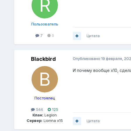
Пользователь
7
0
Цитата
Blackbird
Опубликовано
19 февраля, 20
И почему вообще х10, сдел
Постоялец
544
125
Клан:
Legion
Сервер:
Lionna x15
Цитата