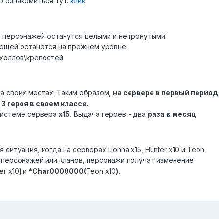
о ознакомиться тут:
клик
 персонажей останутся целыми и нетронутыми.
вещей останется на прежнем уровне.
-холлов\крепостей
на своих местах. Таким образом,
на сервере в первый период
 3 героя в своем классе.
системе сервера
х15.
Выдача героев - два
раза в месяц.
 ситуация, когда на серверах Lionna x15, Hunter x10 и Teon
и персонажей или кланов, персонажи получат изменение
er x10
)
и
*Char0000000
(
Teon х10
).