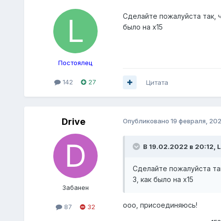
Сделайте пожалуйста так, ч
было на х15
Постоялец
142
27
Цитата
Drive
Опубликовано
19 февраля, 20
В 19.02.2022 в 20:12,
L
Сделайте пожалуйста так
3, как было на х15
Забанен
ооо, присоединяюсь!
87
32