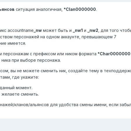
ьянсов
ситуация аналогичная,
*Clan0000000
.
фикс
accountname
_nw
может быть и
_nw1
и
_nw2
, для того чтоб
еством персонажей на одном аккаунте, превышающем 7
ние имеется.
 персонажам с префиксом или ником формата
*Char0000000
 ника при выборе персонажа.
ксом, вы не можете сменить ник, создайте тему в техподдерж
тами, где укажите:
 данный момент.
й желаете сменить.
ажей/кланов/альянсов для удобства смены имени, если забы