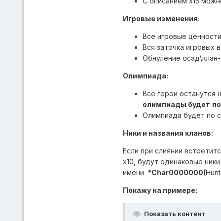
С описанием х15 можн
Игровые изменения:
Все игровые ценности
Вся заточка игровых 
Обнуление осад\клан
Олимпиада:
Все герои останутся 
олимпиады будет
по
Олимпиада будет по 
Ники и названия кланов:
Если при слиянии встретится
х10, будут одинаковые ник
имени
*Char0000000
(
Hunt
Покажу на примере:
Показать контент