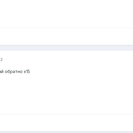
22
ай обратно х15