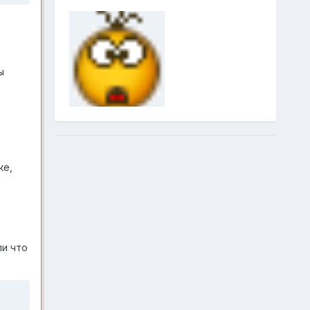
ы
ке,
ли что