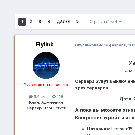
1
2
3
4
ДАЛЕЕ
Страница 1 из 4
Flylink
Опубликовано
19 февраля, 20
Ув
Слия
Сервера будут выключены
Руководитель проекта
трех серверов.
5.4 тыс
128
Дата:
2
Клан:
Админчики
Сервер:
Test Server
А пока вы можете озна
Концепция и рейты ито
Название:
Lionna
x15